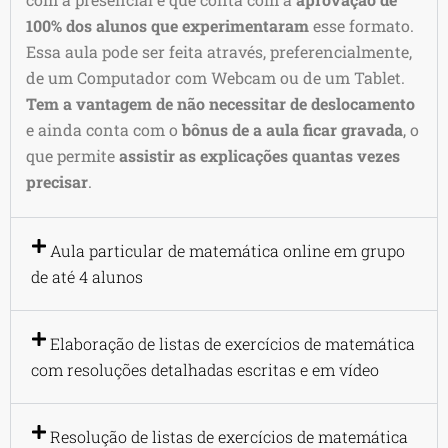
100% dos alunos que experimentaram
esse formato.
Essa aula pode ser feita através, preferencialmente,
de um Computador com Webcam ou de um Tablet.
Tem a vantagem de não necessitar de deslocamento
e ainda conta com o
bônus de a aula ficar gravada
, o
que permite
assistir as explicações quantas vezes
precisar
.
Aula particular de matemática online em grupo
de até 4 alunos
Elaboração de listas de exercícios de matemática
com resoluções detalhadas escritas e em vídeo
Resolução de listas de exercícios de matemática