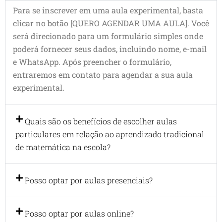
Para se inscrever em uma aula experimental, basta
clicar no botão [QUERO AGENDAR UMA AULA]. Você
será direcionado para um formulário simples onde
poderá fornecer seus dados, incluindo nome, e-mail
e WhatsApp. Após preencher o formulário,
entraremos em contato para agendar a sua aula
experimental.
Quais são os benefícios de escolher aulas
particulares em relação ao aprendizado tradicional
de matemática na escola?
Posso optar por aulas presenciais?
Posso optar por aulas online?