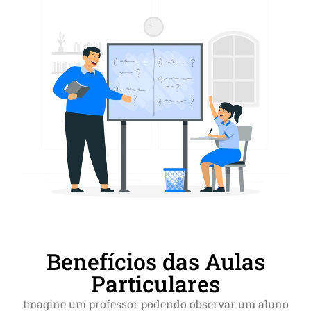
Benefícios das Aulas
Particulares
Imagine um professor podendo observar um aluno