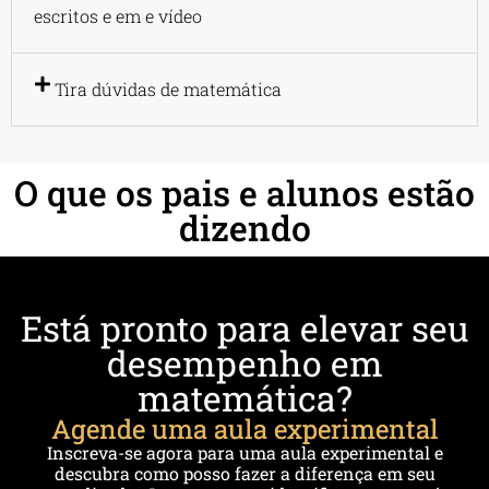
escritos e em e vídeo
Tira dúvidas de matemática
O que os pais e alunos estão
dizendo
Está pronto para elevar seu
desempenho em
matemática?
Agende uma aula experimental
Inscreva-se agora para uma aula experimental e
descubra como posso fazer a diferença em seu