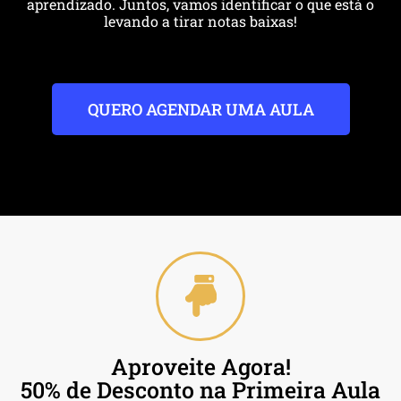
aprendizado. Juntos, vamos identificar o que está o
levando a tirar notas baixas!
QUERO AGENDAR UMA AULA
Aproveite Agora!
50% de Desconto na Primeira Aula