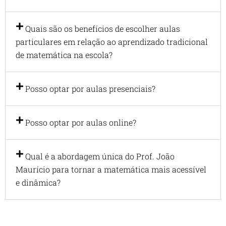
Quais são os benefícios de escolher aulas
particulares em relação ao aprendizado tradicional
de matemática na escola?
Posso optar por aulas presenciais?
Posso optar por aulas online?
Qual é a abordagem única do Prof. João
Maurício para tornar a matemática mais acessível
e dinâmica?