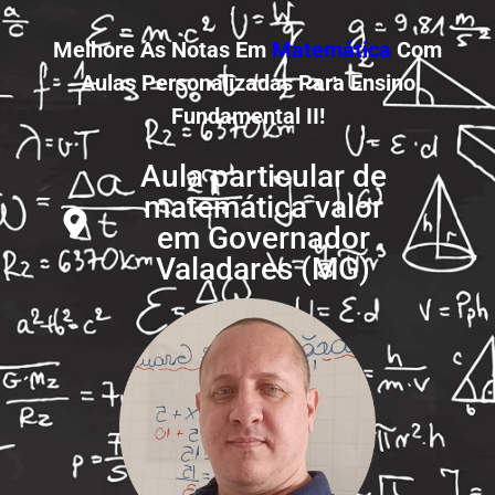
Melhore As Notas Em
Matemática
Com
Aulas Personalizadas Para Ensino
Fundamental II!
Aula particular de
matemática valor
em Governador
Valadares (MG)