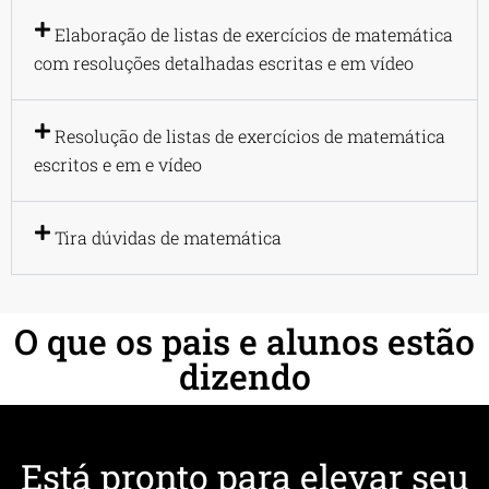
Elaboração de listas de exercícios de matemática
com resoluções detalhadas escritas e em vídeo
Resolução de listas de exercícios de matemática
escritos e em e vídeo
Tira dúvidas de matemática
O que os pais e alunos estão
dizendo
Está pronto para elevar seu