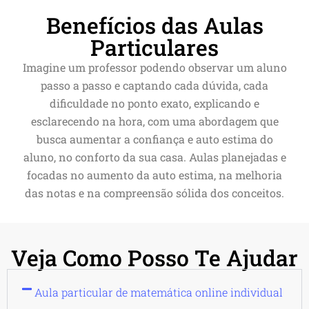
Benefícios das Aulas
Particulares
Imagine um professor podendo observar um aluno
passo a passo e captando cada dúvida, cada
dificuldade no ponto exato, explicando e
esclarecendo na hora, com uma abordagem que
busca aumentar a confiança e auto estima do
aluno, no conforto da sua casa. Aulas planejadas e
focadas no aumento da auto estima, na melhoria
das notas e na compreensão sólida dos conceitos.
Veja Como Posso Te Ajudar
Aula particular de matemática online individual