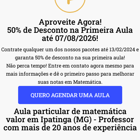
Aproveite Agora!
50% de Desconto na Primeira Aula
até 07/08/2026!
Contrate qualquer um dos nossos pacotes até 13/02/2024 e
garanta 50% de desconto na sua primeira aula!
Não perca tempo! Entre em contato agora mesmo para
mais informações e dê o primeiro passo para melhorar
suas notas em Matemática.
QUERO AGENDAR UMA AULA
Aula particular de matemática
valor em Ipatinga (MG) - Professor
com mais de 20 anos de experiência