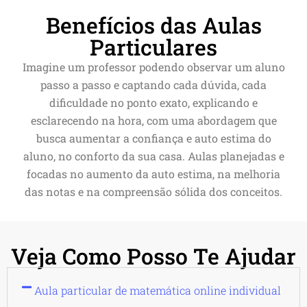
Benefícios das Aulas
Particulares
Imagine um professor podendo observar um aluno
passo a passo e captando cada dúvida, cada
dificuldade no ponto exato, explicando e
esclarecendo na hora, com uma abordagem que
busca aumentar a confiança e auto estima do
aluno, no conforto da sua casa. Aulas planejadas e
focadas no aumento da auto estima, na melhoria
das notas e na compreensão sólida dos conceitos.
Veja Como Posso Te Ajudar
Aula particular de matemática online individual