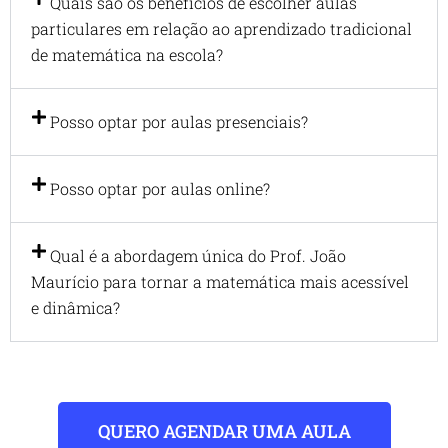
Quais são os benefícios de escolher aulas
particulares em relação ao aprendizado tradicional
de matemática na escola?
Posso optar por aulas presenciais?
Posso optar por aulas online?
Qual é a abordagem única do Prof. João
Maurício para tornar a matemática mais acessível
e dinâmica?
QUERO AGENDAR UMA AULA