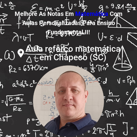
Melhore As Notas Em
Matemática
Com
Aulas Personalizadas Para Ensino
Fundamental II!
Aula reforço matemática
em Chapecó (SC)