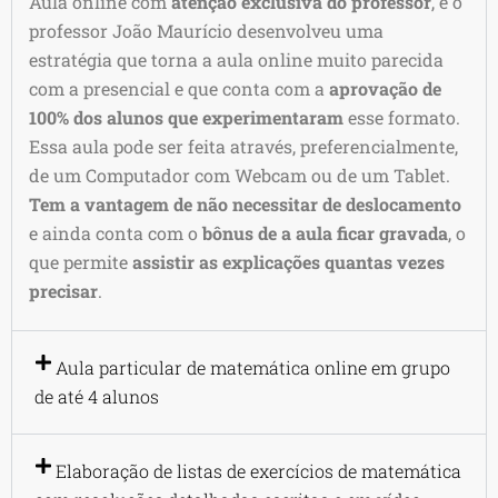
Aula online com
atenção exclusiva do professor
, e o
professor João Maurício desenvolveu uma
estratégia que torna a aula online muito parecida
com a presencial e que conta com a
aprovação de
100% dos alunos que experimentaram
esse formato.
Essa aula pode ser feita através, preferencialmente,
de um Computador com Webcam ou de um Tablet.
Tem a vantagem de não necessitar de deslocamento
e ainda conta com o
bônus de a aula ficar gravada
, o
que permite
assistir as explicações quantas vezes
precisar
.
Aula particular de matemática online em grupo
de até 4 alunos
Elaboração de listas de exercícios de matemática