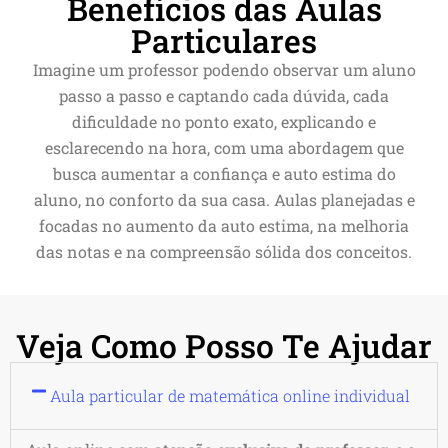
Benefícios das Aulas
Particulares
Imagine um professor podendo observar um aluno
passo a passo e captando cada dúvida, cada
dificuldade no ponto exato, explicando e
esclarecendo na hora, com uma abordagem que
busca aumentar a confiança e auto estima do
aluno, no conforto da sua casa. Aulas planejadas e
focadas no aumento da auto estima, na melhoria
das notas e na compreensão sólida dos conceitos.
Veja Como Posso Te Ajudar
Aula particular de matemática online individual