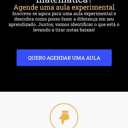
Agende uma aula experimental
Inscreva-se agora para uma aula experimental e
descubra como posso fazer a diferença em seu
aprendizado. Juntos, vamos identificar o que está o
levando a tirar notas baixas!
QUERO AGENDAR UMA AULA