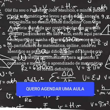
Olá! Eu sou o Professor João Maurício, e minha paixão
pela matemática me levou a mais de 20 anos de
experiência no ensino dessa disciplina. Com uma
trajetória marcada por contribuições em grandes
escolas particulares em São Paulo, estou aqui para
compartilhar minha experiência e oferecer aulas
particulares de matemática, online , onde eu
identifico as principais dificuldades do aluno e crio
uma estratégia personalizada para aumentar a
confiança e melhorar o aprendizado de matemática
de forma definitiva.
QUERO AGENDAR UMA AULA