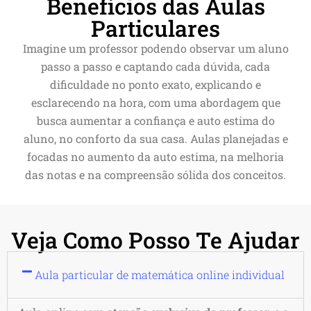
Benefícios das Aulas
Particulares
Imagine um professor podendo observar um aluno
passo a passo e captando cada dúvida, cada
dificuldade no ponto exato, explicando e
esclarecendo na hora, com uma abordagem que
busca aumentar a confiança e auto estima do
aluno, no conforto da sua casa. Aulas planejadas e
focadas no aumento da auto estima, na melhoria
das notas e na compreensão sólida dos conceitos.
Veja Como Posso Te Ajudar
Aula particular de matemática online individual