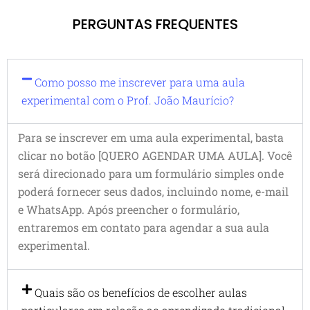
PERGUNTAS FREQUENTES
Como posso me inscrever para uma aula
experimental com o Prof. João Maurício?
Para se inscrever em uma aula experimental, basta
clicar no botão [QUERO AGENDAR UMA AULA]. Você
será direcionado para um formulário simples onde
poderá fornecer seus dados, incluindo nome, e-mail
e WhatsApp. Após preencher o formulário,
entraremos em contato para agendar a sua aula
experimental.
Quais são os benefícios de escolher aulas