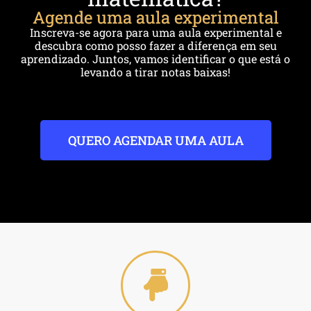
Agende uma aula experimental
Inscreva-se agora para uma aula experimental e
descubra como posso fazer a diferença em seu
aprendizado. Juntos, vamos identificar o que está o
levando a tirar notas baixas!
QUERO AGENDAR UMA AULA