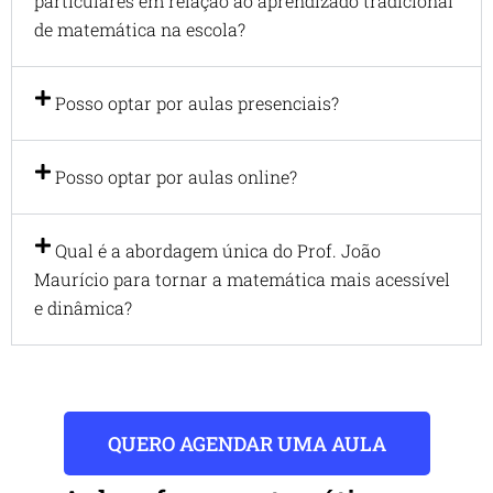
particulares em relação ao aprendizado tradicional
de matemática na escola?
Posso optar por aulas presenciais?
Posso optar por aulas online?
Qual é a abordagem única do Prof. João
Maurício para tornar a matemática mais acessível
e dinâmica?
QUERO AGENDAR UMA AULA