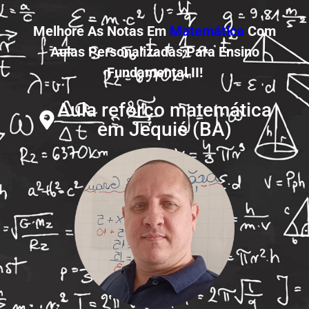
Melhore As Notas Em
Matemática
Com
Aulas Personalizadas Para Ensino
Fundamental II!
Aula reforço matemática
em Jequié (BA)