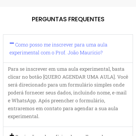
PERGUNTAS FREQUENTES
Como posso me inscrever para uma aula
experimental com o Prof. João Maurício?
Para se inscrever em uma aula experimental, basta
clicar no botão [QUERO AGENDAR UMA AULA]. Você
será direcionado para um formulário simples onde
poderá fornecer seus dados, incluindo nome, e-mail
e WhatsApp. Após preencher o formulário,
entraremos em contato para agendar a sua aula
experimental.