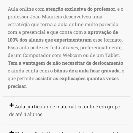
Aula online com
atenção exclusiva do professor
, e o
professor João Maurício desenvolveu uma
estratégia que torna a aula online muito parecida
com a presencial e que conta com a
aprovação de
100% dos alunos que experimentaram
esse formato.
Essa aula pode ser feita através, preferencialmente,
de um Computador com Webcam ou de um Tablet.
Tem a vantagem de não necessitar de deslocamento
e ainda conta com o
bônus de a aula ficar gravada
, o
que permite
assistir as explicações quantas vezes
precisar
.
Aula particular de matemática online em grupo
de até 4 alunos