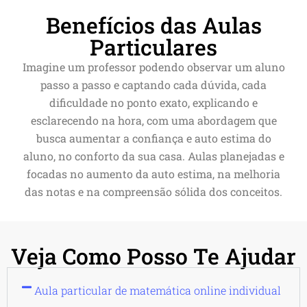
Benefícios das Aulas
Particulares
Imagine um professor podendo observar um aluno
passo a passo e captando cada dúvida, cada
dificuldade no ponto exato, explicando e
esclarecendo na hora, com uma abordagem que
busca aumentar a confiança e auto estima do
aluno, no conforto da sua casa. Aulas planejadas e
focadas no aumento da auto estima, na melhoria
das notas e na compreensão sólida dos conceitos.
Veja Como Posso Te Ajudar
Aula particular de matemática online individual