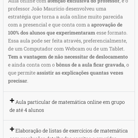
Aula online com
atenção exclusiva do professor
, e o
professor João Maurício desenvolveu uma
estratégia que torna a aula online muito parecida
com a presencial e que conta com a
aprovação de
100% dos alunos que experimentaram
esse formato.
Essa aula pode ser feita através, preferencialmente,
de um Computador com Webcam ou de um Tablet.
Tem a vantagem de não necessitar de deslocamento
e ainda conta com o
bônus de a aula ficar gravada
, o
que permite
assistir as explicações quantas vezes
precisar
.
Aula particular de matemática online em grupo
de até 4 alunos
Elaboração de listas de exercícios de matemática