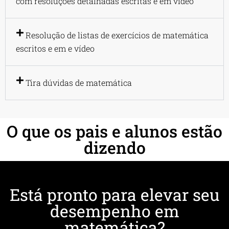
com resoluções detalhadas escritas e em vídeo
Resolução de listas de exercícios de matemática
escritos e em e vídeo
Tira dúvidas de matemática
O que os pais e alunos estão
dizendo
Está pronto para elevar seu
desempenho em
matemática?