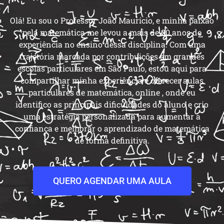
Olá! Eu sou o Professor João Maurício, e minha paixão
pela matemática me levou a mais de 20 anos de
experiência no ensino dessa disciplina. Com uma
trajetória marcada por contribuições em grandes
escolas particulares em São Paulo, estou aqui para
compartilhar minha experiência e oferecer aulas
particulares de matemática, online , onde eu
identifico as principais dificuldades do aluno e crio
uma estratégia personalizada para aumentar a
confiança e melhorar o aprendizado de matemática
de forma definitiva.
QUERO AGENDAR UMA AULA