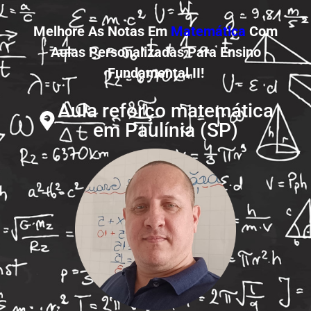
Melhore As Notas Em
Matemática
Com
Aulas Personalizadas Para Ensino
Fundamental II!
Aula reforço matemática
em Paulínia (SP)