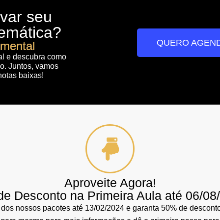
evar seu
emática?
QUERO AGEND
imental
al e descubra como
do. Juntos, vamos
 notas baixas!
Aproveite Agora!
e Desconto na Primeira Aula até 06/08
 dos nossos pacotes até 13/02/2024 e garanta 50% de desconto 