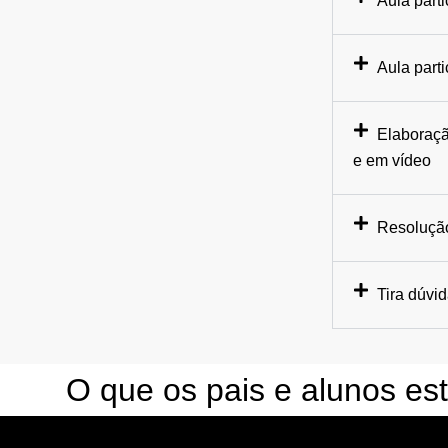
Aula parti
Aula part
Elaboraçã
e em vídeo
Resolução
Tira dúvi
O que os pais e alunos es