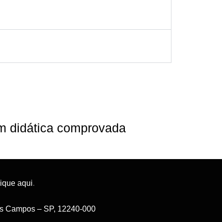
om didática comprovada
lique aqui
.
 dos Campos – SP, 12240-000