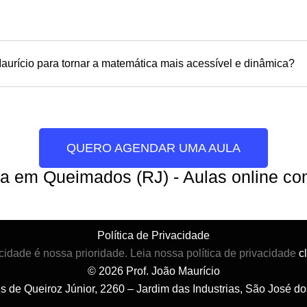
aurício para tornar a matemática mais acessível e dinâmica?
QUERO AGENDAR UMA AULA
ca em Queimados (RJ) - Aulas online c
Política de Privacidade
cidade é nossa prioridade. Leia nossa política de privacidade
c
© 2026 Prof. João Maurício
es de Queiroz Júnior, 2260 – Jardim das Industrias, São José