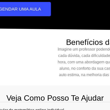
GENDAR UMA AULA
Benefícios d
Imagine um professor podend
cada dúvida, cada dificuldad
hora, com uma abordagem que
aluno, no conforto da sua c
auto estima, na melhoria das
Veja Como Posso Te Ajudar