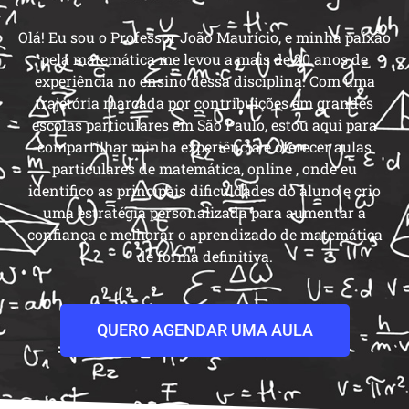
Olá! Eu sou o Professor João Maurício, e minha paixão
pela matemática me levou a mais de 20 anos de
experiência no ensino dessa disciplina. Com uma
trajetória marcada por contribuições em grandes
escolas particulares em São Paulo, estou aqui para
compartilhar minha experiência e oferecer aulas
particulares de matemática, online , onde eu
identifico as principais dificuldades do aluno e crio
uma estratégia personalizada para aumentar a
confiança e melhorar o aprendizado de matemática
de forma definitiva.
QUERO AGENDAR UMA AULA