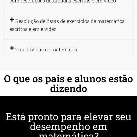
com resoluções detalhadas escritas e em vídeo
Resolução de listas de exercícios de matemática
escritos e em e vídeo
Tira dúvidas de matemática
O que os pais e alunos estão
dizendo
Está pronto para elevar seu
desempenho em
matemática?