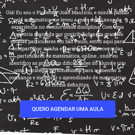
Olá! Eu sou o Professor João Maurício, e minha paixão
pela matemática me levou a mais de 20 anos de
experiência no ensino dessa disciplina. Com uma
trajetória marcada por contribuições em grandes
escolas particulares em São Paulo, estou aqui para
compartilhar minha experiência e oferecer aulas
particulares de matemática, online , onde eu
identifico as principais dificuldades do aluno e crio
uma estratégia personalizada para aumentar a
confiança e melhorar o aprendizado de matemática
de forma definitiva.
QUERO AGENDAR UMA AULA