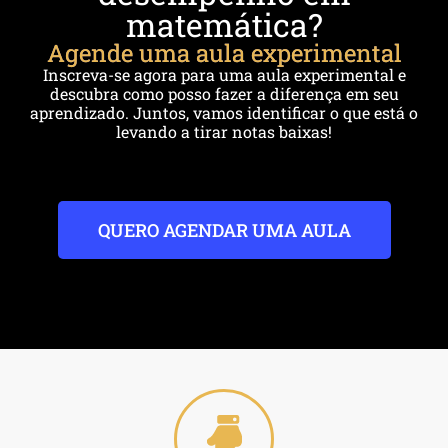
matemática?
Agende uma aula experimental
Inscreva-se agora para uma aula experimental e
descubra como posso fazer a diferença em seu
aprendizado. Juntos, vamos identificar o que está o
levando a tirar notas baixas!
QUERO AGENDAR UMA AULA