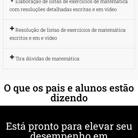
Elaboração de listas de exercícios de matemática
com resoluções detalhadas escritas e em vídeo
Resolução de listas de exercícios de matemática
escritos e em e vídeo
Tira dúvidas de matemática
O que os pais e alunos estão
dizendo
Está pronto para elevar seu
desempenho em