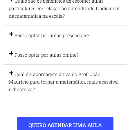
Quais são os benefícios de escolher aulas
particulares em relação ao aprendizado tradicional
de matemática na escola?
Posso optar por aulas presenciais?
Posso optar por aulas online?
Qual é a abordagem única do Prof. João
Maurício para tornar a matemática mais acessível
e dinâmica?
QUERO AGENDAR UMA AULA