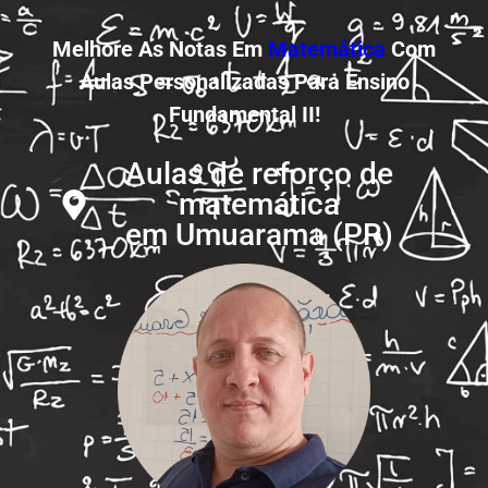
Melhore As Notas Em
Matemática
Com
Aulas Personalizadas Para Ensino
Fundamental II!
Aulas de reforço de
matemática
em Umuarama (PR)