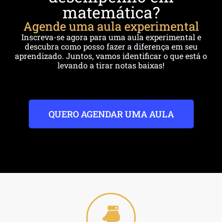
matemática?
Agende uma aula experimental
Inscreva-se agora para uma aula experimental e
descubra como posso fazer a diferença em seu
aprendizado. Juntos, vamos identificar o que está o
levando a tirar notas baixas!
QUERO AGENDAR UMA AULA