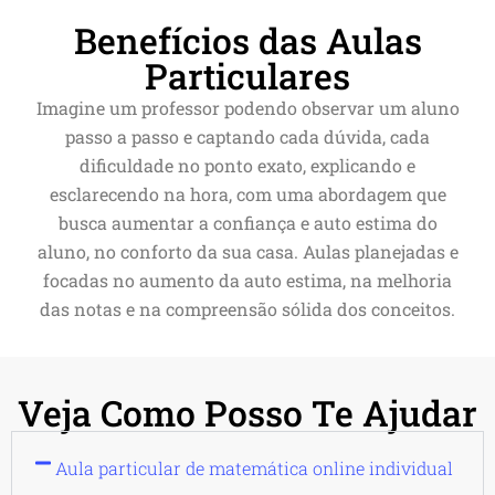
Benefícios das Aulas
Particulares
Imagine um professor podendo observar um aluno
passo a passo e captando cada dúvida, cada
dificuldade no ponto exato, explicando e
esclarecendo na hora, com uma abordagem que
busca aumentar a confiança e auto estima do
aluno, no conforto da sua casa. Aulas planejadas e
focadas no aumento da auto estima, na melhoria
das notas e na compreensão sólida dos conceitos.
Veja Como Posso Te Ajudar
Aula particular de matemática online individual