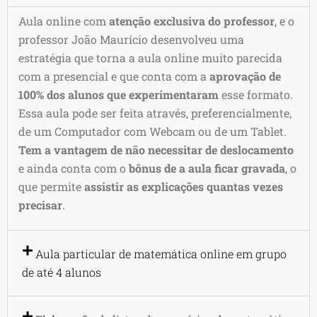
Aula online com
atenção exclusiva do professor
, e o
professor João Maurício desenvolveu uma
estratégia que torna a aula online muito parecida
com a presencial e que conta com a
aprovação de
100% dos alunos que experimentaram
esse formato.
Essa aula pode ser feita através, preferencialmente,
de um Computador com Webcam ou de um Tablet.
Tem a vantagem de não necessitar de deslocamento
e ainda conta com o
bônus de a aula ficar gravada
, o
que permite
assistir as explicações quantas vezes
precisar
.
Aula particular de matemática online em grupo
de até 4 alunos