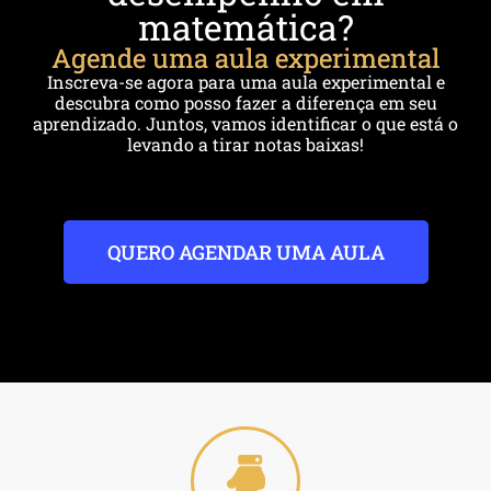
matemática?
Agende uma aula experimental
Inscreva-se agora para uma aula experimental e
descubra como posso fazer a diferença em seu
aprendizado. Juntos, vamos identificar o que está o
levando a tirar notas baixas!
QUERO AGENDAR UMA AULA