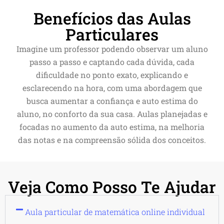
Benefícios das Aulas
Particulares
Imagine um professor podendo observar um aluno
passo a passo e captando cada dúvida, cada
dificuldade no ponto exato, explicando e
esclarecendo na hora, com uma abordagem que
busca aumentar a confiança e auto estima do
aluno, no conforto da sua casa. Aulas planejadas e
focadas no aumento da auto estima, na melhoria
das notas e na compreensão sólida dos conceitos.
Veja Como Posso Te Ajudar
Aula particular de matemática online individual