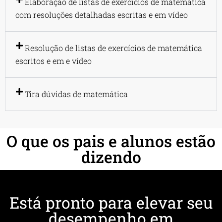
Elaboração de listas de exercícios de matemática
com resoluções detalhadas escritas e em vídeo
Resolução de listas de exercícios de matemática
escritos e em e vídeo
Tira dúvidas de matemática
O que os pais e alunos estão
dizendo
Está pronto para elevar seu
desempenho em