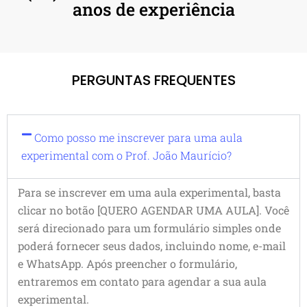
anos de experiência
PERGUNTAS FREQUENTES
Como posso me inscrever para uma aula
experimental com o Prof. João Maurício?
Para se inscrever em uma aula experimental, basta
clicar no botão [QUERO AGENDAR UMA AULA]. Você
será direcionado para um formulário simples onde
poderá fornecer seus dados, incluindo nome, e-mail
e WhatsApp. Após preencher o formulário,
entraremos em contato para agendar a sua aula
experimental.