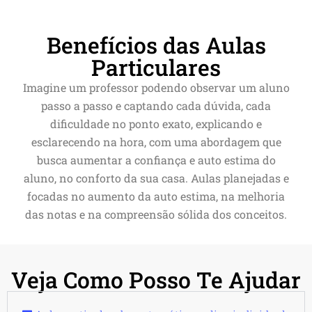
Benefícios das Aulas
Particulares
Imagine um professor podendo observar um aluno
passo a passo e captando cada dúvida, cada
dificuldade no ponto exato, explicando e
esclarecendo na hora, com uma abordagem que
busca aumentar a confiança e auto estima do
aluno, no conforto da sua casa. Aulas planejadas e
focadas no aumento da auto estima, na melhoria
das notas e na compreensão sólida dos conceitos.
Veja Como Posso Te Ajudar