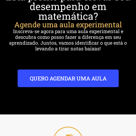
desempenho em
matemática?
Agende uma aula experimental
Inscreva-se agora para uma aula experimental e
descubra como posso fazer a diferença em seu
aprendizado. Juntos, vamos identificar o que está o
levando a tirar notas baixas!
QUERO AGENDAR UMA AULA