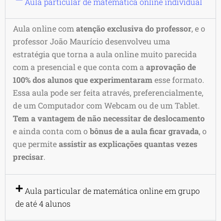
Aula particular de matemática online individual
Aula online com
atenção exclusiva do professor
, e o
professor João Maurício desenvolveu uma
estratégia que torna a aula online muito parecida
com a presencial e que conta com a
aprovação de
100% dos alunos que experimentaram
esse formato.
Essa aula pode ser feita através, preferencialmente,
de um Computador com Webcam ou de um Tablet.
Tem a vantagem de não necessitar de deslocamento
e ainda conta com o
bônus de a aula ficar gravada
, o
que permite
assistir as explicações quantas vezes
precisar
.
Aula particular de matemática online em grupo
de até 4 alunos