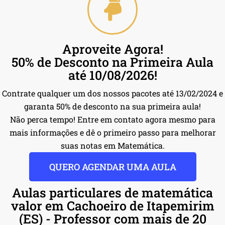
Aproveite Agora!
50% de Desconto na Primeira Aula
até 10/08/2026!
Contrate qualquer um dos nossos pacotes até 13/02/2024 e
garanta 50% de desconto na sua primeira aula!
Não perca tempo! Entre em contato agora mesmo para
mais informações e dê o primeiro passo para melhorar
suas notas em Matemática.
QUERO AGENDAR UMA AULA
Aulas particulares de matemática
valor em Cachoeiro de Itapemirim
(ES) - Professor com mais de 20