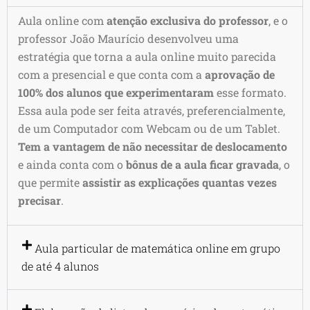
Aula online com
atenção exclusiva do professor
, e o
professor João Maurício desenvolveu uma
estratégia que torna a aula online muito parecida
com a presencial e que conta com a
aprovação de
100% dos alunos que experimentaram
esse formato.
Essa aula pode ser feita através, preferencialmente,
de um Computador com Webcam ou de um Tablet.
Tem a vantagem de não necessitar de deslocamento
e ainda conta com o
bônus de a aula ficar gravada
, o
que permite
assistir as explicações quantas vezes
precisar
.
Aula particular de matemática online em grupo
de até 4 alunos