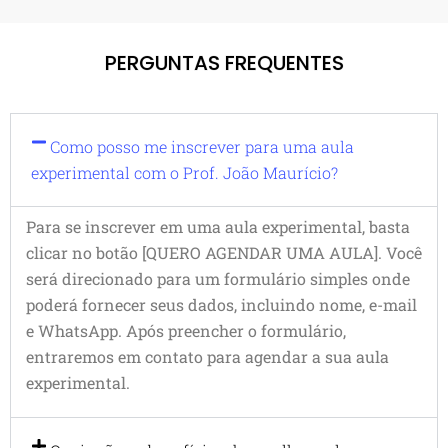
PERGUNTAS FREQUENTES
Como posso me inscrever para uma aula
experimental com o Prof. João Maurício?
Para se inscrever em uma aula experimental, basta
clicar no botão [QUERO AGENDAR UMA AULA]. Você
será direcionado para um formulário simples onde
poderá fornecer seus dados, incluindo nome, e-mail
e WhatsApp. Após preencher o formulário,
entraremos em contato para agendar a sua aula
experimental.