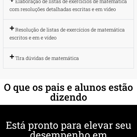
Elaboração de listas de exercícios de matemática
com resoluções detalhadas escritas e em vídeo
Resolução de listas de exercícios de matemática
escritos e em e vídeo
Tira dúvidas de matemática
O que os pais e alunos estão
dizendo
Está pronto para elevar seu
desempenho em