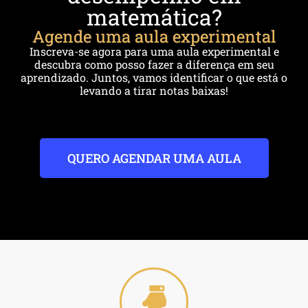
matemática?
Agende uma aula experimental
Inscreva-se agora para uma aula experimental e
descubra como posso fazer a diferença em seu
aprendizado. Juntos, vamos identificar o que está o
levando a tirar notas baixas!
QUERO AGENDAR UMA AULA