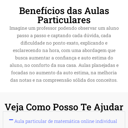
Benefícios das Aulas
Particulares
Imagine um professor podendo observar um aluno
passo a passo e captando cada dúvida, cada
dificuldade no ponto exato, explicando e
esclarecendo na hora, com uma abordagem que
busca aumentar a confiança e auto estima do
aluno, no conforto da sua casa. Aulas planejadas e
focadas no aumento da auto estima, na melhoria
das notas e na compreensão sólida dos conceitos.
Veja Como Posso Te Ajudar
Aula particular de matemática online individual