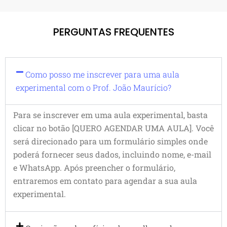
PERGUNTAS FREQUENTES
Como posso me inscrever para uma aula
experimental com o Prof. João Maurício?
Para se inscrever em uma aula experimental, basta
clicar no botão [QUERO AGENDAR UMA AULA]. Você
será direcionado para um formulário simples onde
poderá fornecer seus dados, incluindo nome, e-mail
e WhatsApp. Após preencher o formulário,
entraremos em contato para agendar a sua aula
experimental.