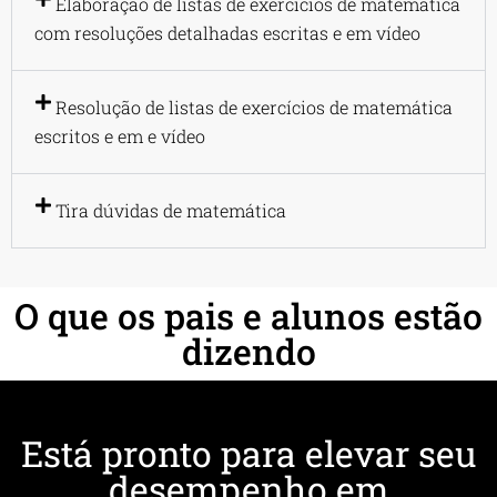
Elaboração de listas de exercícios de matemática
com resoluções detalhadas escritas e em vídeo
Resolução de listas de exercícios de matemática
escritos e em e vídeo
Tira dúvidas de matemática
O que os pais e alunos estão
dizendo
Está pronto para elevar seu
desempenho em