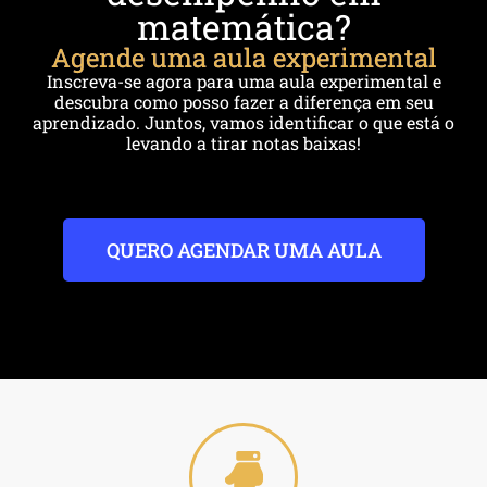
matemática?
Agende uma aula experimental
Inscreva-se agora para uma aula experimental e
descubra como posso fazer a diferença em seu
aprendizado. Juntos, vamos identificar o que está o
levando a tirar notas baixas!
QUERO AGENDAR UMA AULA