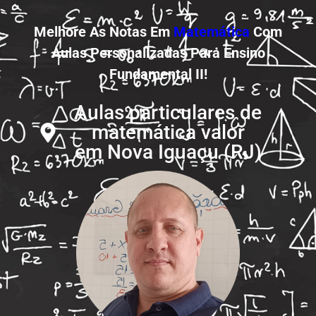
Melhore As Notas Em
Matemática
Com
Aulas Personalizadas Para Ensino
Fundamental II!
Aulas particulares de
matemática valor
em Nova Iguaçu (RJ)