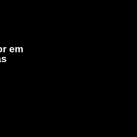
or em
as