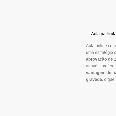
Aula particul
Aula online co
uma estratégia 
aprovação de 
através, prefe
vantagem de n
gravada
, o que