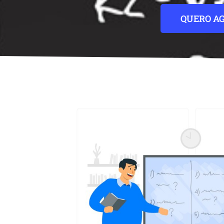
QUERO A