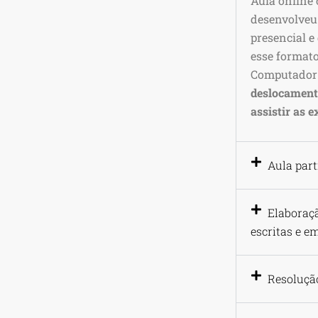
Aula online
desenvolveu 
presencial e
esse formato
Computador
deslocamen
assistir as 
Aula part
Elaboraçã
escritas e e
Resolução