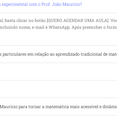
 experimental com o Prof. João Maurício?
al, basta clicar no botão [QUERO AGENDAR UMA AULA]. Voc
incluindo nome, e-mail e WhatsApp. Após preencher o form
as particulares em relação ao aprendizado tradicional de ma
 Maurício para tornar a matemática mais acessível e dinâmi