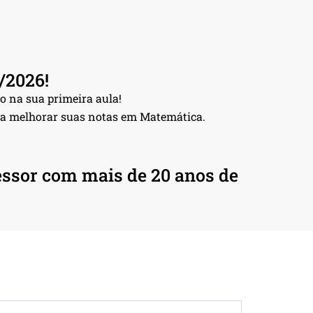
/2026!
o na sua primeira aula!
ra melhorar suas notas em Matemática.
essor com mais de 20 anos de