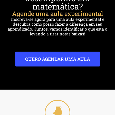
matemática?
Agende uma aula experimental
Inscreva-se agora para uma aula experimental e
descubra como posso fazer a diferença em seu
aprendizado. Juntos, vamos identificar o que está o
levando a tirar notas baixas!
QUERO AGENDAR UMA AULA