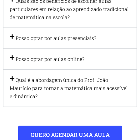
Quais são os benefícios de escolher aulas
particulares em relação ao aprendizado tradicional
de matemática na escola?
Posso optar por aulas presenciais?
Posso optar por aulas online?
Qual é a abordagem única do Prof. João
Maurício para tornar a matemática mais acessível
e dinâmica?
QUERO AGENDAR UMA AULA