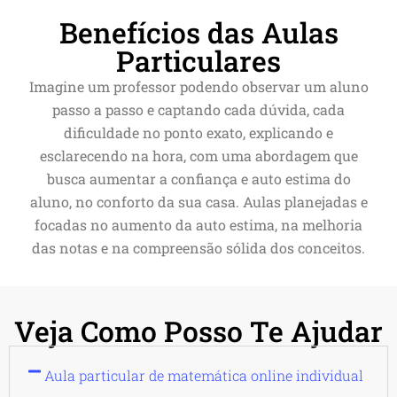
Benefícios das Aulas
Particulares
Imagine um professor podendo observar um aluno
passo a passo e captando cada dúvida, cada
dificuldade no ponto exato, explicando e
esclarecendo na hora, com uma abordagem que
busca aumentar a confiança e auto estima do
aluno, no conforto da sua casa. Aulas planejadas e
focadas no aumento da auto estima, na melhoria
das notas e na compreensão sólida dos conceitos.
Veja Como Posso Te Ajudar
Aula particular de matemática online individual