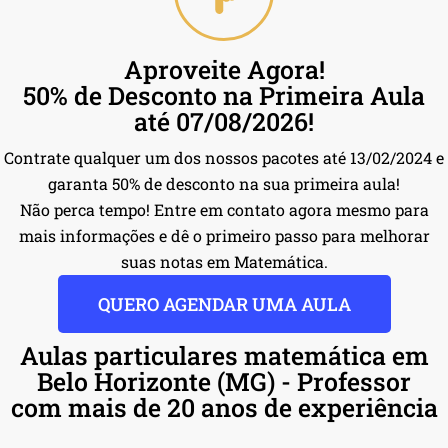
Aproveite Agora!
50% de Desconto na Primeira Aula
até 07/08/2026!
Contrate qualquer um dos nossos pacotes até 13/02/2024 e
garanta 50% de desconto na sua primeira aula!
Não perca tempo! Entre em contato agora mesmo para
mais informações e dê o primeiro passo para melhorar
suas notas em Matemática.
QUERO AGENDAR UMA AULA
Aulas particulares matemática em
Belo Horizonte (MG) - Professor
com mais de 20 anos de experiência