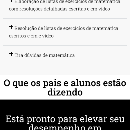
Elaboração de listas de exercícios de matemática
com resoluções detalhadas escritas e em vídeo
Resolução de listas de exercícios de matemática
escritos e em e vídeo
Tira dúvidas de matemática
O que os pais e alunos estão
dizendo
Está pronto para elevar seu
desempenho em