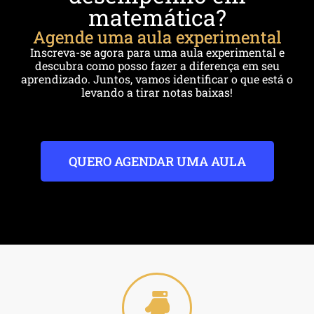
matemática?
Agende uma aula experimental
Inscreva-se agora para uma aula experimental e
descubra como posso fazer a diferença em seu
aprendizado. Juntos, vamos identificar o que está o
levando a tirar notas baixas!
QUERO AGENDAR UMA AULA