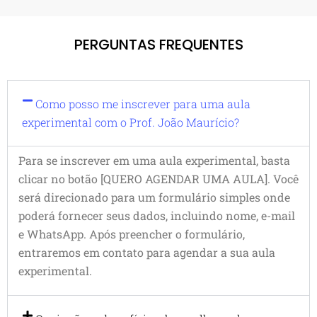
PERGUNTAS FREQUENTES
Como posso me inscrever para uma aula
experimental com o Prof. João Maurício?
Para se inscrever em uma aula experimental, basta
clicar no botão [QUERO AGENDAR UMA AULA]. Você
será direcionado para um formulário simples onde
poderá fornecer seus dados, incluindo nome, e-mail
e WhatsApp. Após preencher o formulário,
entraremos em contato para agendar a sua aula
experimental.