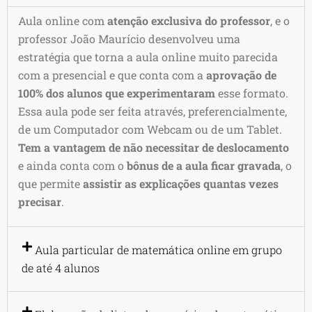
Aula online com
atenção exclusiva do professor
, e o
professor João Maurício desenvolveu uma
estratégia que torna a aula online muito parecida
com a presencial e que conta com a
aprovação de
100% dos alunos que experimentaram
esse formato.
Essa aula pode ser feita através, preferencialmente,
de um Computador com Webcam ou de um Tablet.
Tem a vantagem de não necessitar de deslocamento
e ainda conta com o
bônus de a aula ficar gravada
, o
que permite
assistir as explicações quantas vezes
precisar
.
Aula particular de matemática online em grupo
de até 4 alunos