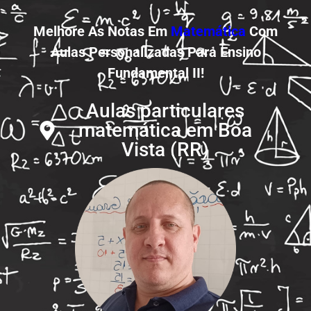
Melhore As Notas Em
Matemática
Com
Aulas Personalizadas Para Ensino
Fundamental II!
Aulas particulares
matemática em Boa
Vista (RR)