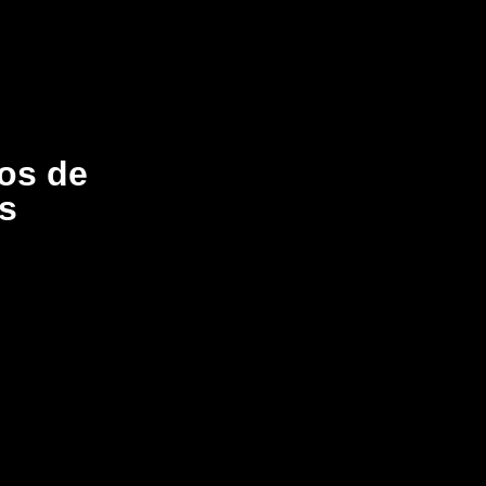
tos de
s