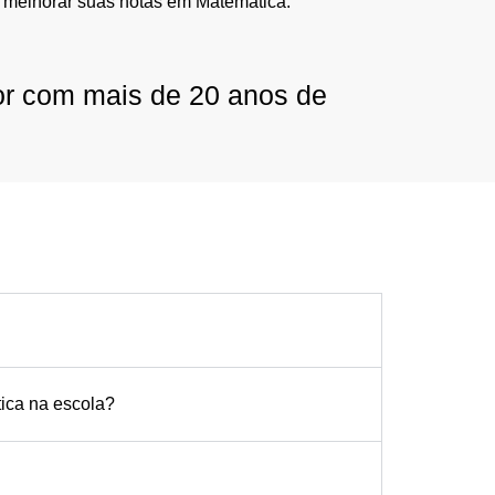
 melhorar suas notas em Matemática.
or com mais de 20 anos de
tica na escola?