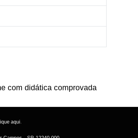
ine com didática comprovada
lique aqui
.
 dos Campos – SP, 12240-000