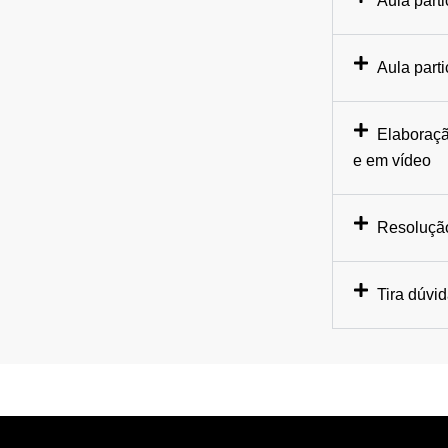
Aula parti
Aula part
Elaboraçã
e em vídeo
Resolução
Tira dúvi