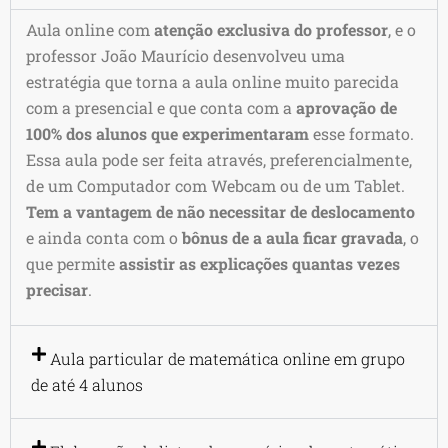
Aula online com
atenção exclusiva do professor
, e o
professor João Maurício desenvolveu uma
estratégia que torna a aula online muito parecida
com a presencial e que conta com a
aprovação de
100% dos alunos que experimentaram
esse formato.
Essa aula pode ser feita através, preferencialmente,
de um Computador com Webcam ou de um Tablet.
Tem a vantagem de não necessitar de deslocamento
e ainda conta com o
bônus de a aula ficar gravada
, o
que permite
assistir as explicações quantas vezes
precisar
.
Aula particular de matemática online em grupo
de até 4 alunos