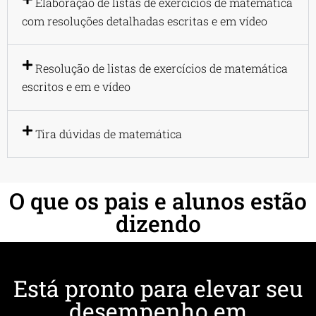
Elaboração de listas de exercícios de matemática
com resoluções detalhadas escritas e em vídeo
Resolução de listas de exercícios de matemática
escritos e em e vídeo
Tira dúvidas de matemática
O que os pais e alunos estão
dizendo
Está pronto para elevar seu
desempenho em