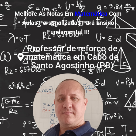
Melhore As Notas Em
Matemática
Com
Aulas Personalizadas Para Ensino
Fundamental II!
Professor de reforço de
matemática em Cabo de
Santo Agostinho (PB)