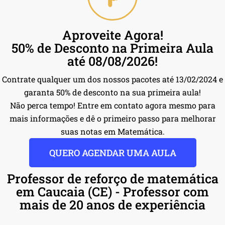
Aproveite Agora!
50% de Desconto na Primeira Aula
até 08/08/2026!
Contrate qualquer um dos nossos pacotes até 13/02/2024 e
garanta 50% de desconto na sua primeira aula!
Não perca tempo! Entre em contato agora mesmo para
mais informações e dê o primeiro passo para melhorar
suas notas em Matemática.
QUERO AGENDAR UMA AULA
Professor de reforço de matemática
em Caucaia (CE) - Professor com
mais de 20 anos de experiência