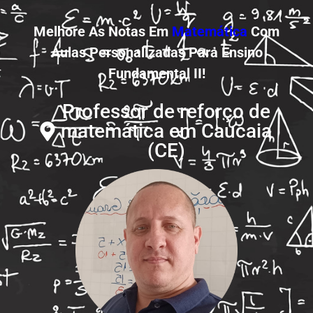
Melhore As Notas Em
Matemática
Com
Aulas Personalizadas Para Ensino
Fundamental II!
Professor de reforço de
matemática em Caucaia
(CE)