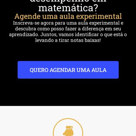
matemática?
Agende uma aula experimental
Inscreva-se agora para uma aula experimental e
descubra como posso fazer a diferença em seu
aprendizado. Juntos, vamos identificar o que está o
levando a tirar notas baixas!
QUERO AGENDAR UMA AULA