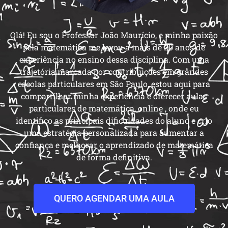
Olá! Eu sou o Professor João Maurício, e minha paixão
pela matemática me levou a mais de 20 anos de
experiência no ensino dessa disciplina. Com uma
trajetória marcada por contribuições em grandes
escolas particulares em São Paulo, estou aqui para
compartilhar minha experiência e oferecer aulas
particulares de matemática, online , onde eu
identifico as principais dificuldades do aluno e crio
uma estratégia personalizada para aumentar a
confiança e melhorar o aprendizado de matemática
de forma definitiva.
QUERO AGENDAR UMA AULA