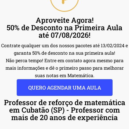
Aproveite Agora!
50% de Desconto na Primeira Aula
até 07/08/2026!
Contrate qualquer um dos nossos pacotes até 13/02/2024 e
garanta 50% de desconto na sua primeira aula!
Não perca tempo! Entre em contato agora mesmo para
mais informações e dê o primeiro passo para melhorar
suas notas em Matemática.
QUERO AGENDAR UMA AULA
Professor de reforço de matemática
em Cubatão (SP) - Professor com
mais de 20 anos de experiência