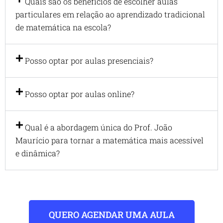
Quais são os benefícios de escolher aulas
particulares em relação ao aprendizado tradicional
de matemática na escola?
Posso optar por aulas presenciais?
Posso optar por aulas online?
Qual é a abordagem única do Prof. João
Maurício para tornar a matemática mais acessível
e dinâmica?
QUERO AGENDAR UMA AULA