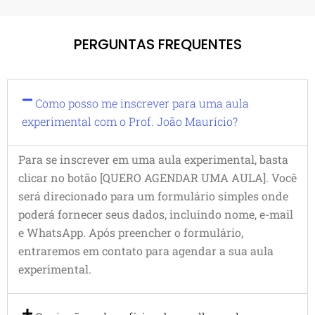
PERGUNTAS FREQUENTES
Como posso me inscrever para uma aula
experimental com o Prof. João Maurício?
Para se inscrever em uma aula experimental, basta
clicar no botão [QUERO AGENDAR UMA AULA]. Você
será direcionado para um formulário simples onde
poderá fornecer seus dados, incluindo nome, e-mail
e WhatsApp. Após preencher o formulário,
entraremos em contato para agendar a sua aula
experimental.