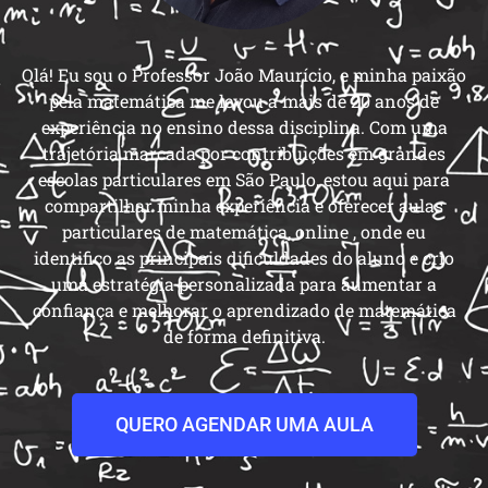
Olá! Eu sou o Professor João Maurício, e minha paixão
pela matemática me levou a mais de 20 anos de
experiência no ensino dessa disciplina. Com uma
trajetória marcada por contribuições em grandes
escolas particulares em São Paulo, estou aqui para
compartilhar minha experiência e oferecer aulas
particulares de matemática, online , onde eu
identifico as principais dificuldades do aluno e crio
uma estratégia personalizada para aumentar a
confiança e melhorar o aprendizado de matemática
de forma definitiva.
QUERO AGENDAR UMA AULA