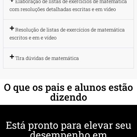
Elaboração de listas de exercícios de matemática
com resoluções detalhadas escritas e em vídeo
Resolução de listas de exercícios de matemática
escritos e em e vídeo
Tira dúvidas de matemática
O que os pais e alunos estão
dizendo
Está pronto para elevar seu
desempenho em