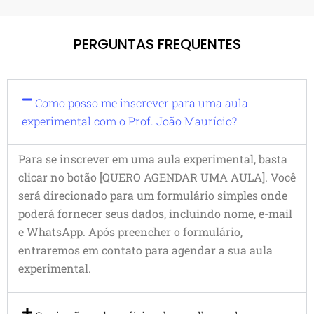
PERGUNTAS FREQUENTES
Como posso me inscrever para uma aula
experimental com o Prof. João Maurício?
Para se inscrever em uma aula experimental, basta
clicar no botão [QUERO AGENDAR UMA AULA]. Você
será direcionado para um formulário simples onde
poderá fornecer seus dados, incluindo nome, e-mail
e WhatsApp. Após preencher o formulário,
entraremos em contato para agendar a sua aula
experimental.