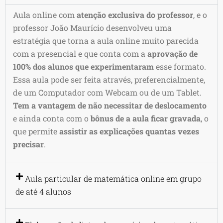
Aula online com
atenção exclusiva do professor
, e o
professor João Maurício desenvolveu uma
estratégia que torna a aula online muito parecida
com a presencial e que conta com a
aprovação de
100% dos alunos que experimentaram
esse formato.
Essa aula pode ser feita através, preferencialmente,
de um Computador com Webcam ou de um Tablet.
Tem a vantagem de não necessitar de deslocamento
e ainda conta com o
bônus de a aula ficar gravada
, o
que permite
assistir as explicações quantas vezes
precisar
.
Aula particular de matemática online em grupo
de até 4 alunos