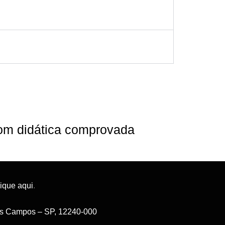
 com didática comprovada
lique aqui
.
 dos Campos – SP, 12240-000