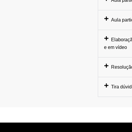
Aula parti
Aula part
Elaboraçã
e em vídeo
Resolução
Tira dúvi