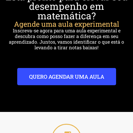
desempenho em
matemática?
Agende uma aula experimental
Inscreva-se agora para uma aula experimental e
descubra como posso fazer a diferença em seu
aprendizado. Juntos, vamos identificar o que está o
levando a tirar notas baixas!
QUERO AGENDAR UMA AULA