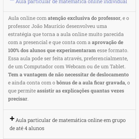
Aula particular de matemática online individual
Aula online com
atenção exclusiva do professor
, e o
professor João Maurício desenvolveu uma
estratégia que torna a aula online muito parecida
com a presencial e que conta com a
aprovação de
100% dos alunos que experimentaram
esse formato.
Essa aula pode ser feita através, preferencialmente,
de um Computador com Webcam ou de um Tablet.
Tem a vantagem de não necessitar de deslocamento
e ainda conta com o
bônus de a aula ficar gravada
, o
que permite
assistir as explicações quantas vezes
precisar
.
Aula particular de matemática online em grupo
de até 4 alunos