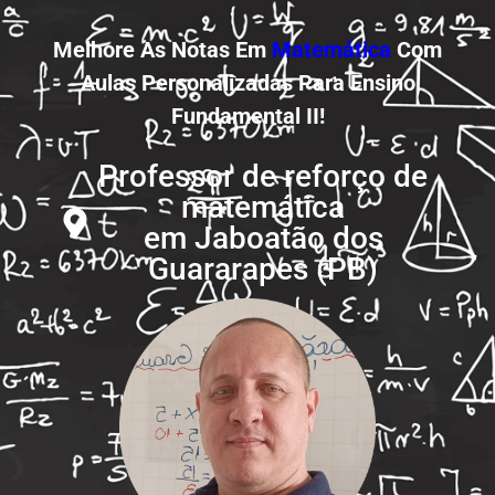
Melhore As Notas Em
Matemática
Com
Aulas Personalizadas Para Ensino
Fundamental II!
Professor de reforço de
matemática
em Jaboatão dos
Guararapes (PB)