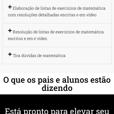
Elaboração de listas de exercícios de matemática
com resoluções detalhadas escritas e em vídeo
Resolução de listas de exercícios de matemática
escritos e em e vídeo
Tira dúvidas de matemática
O que os pais e alunos estão
dizendo
Está pronto para elevar seu