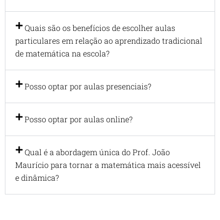
Quais são os benefícios de escolher aulas
particulares em relação ao aprendizado tradicional
de matemática na escola?
Posso optar por aulas presenciais?
Posso optar por aulas online?
Qual é a abordagem única do Prof. João
Maurício para tornar a matemática mais acessível
e dinâmica?