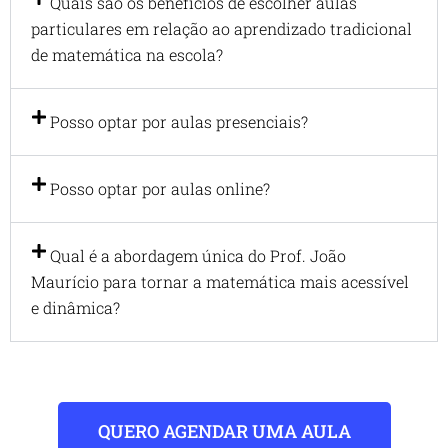
Quais são os benefícios de escolher aulas
particulares em relação ao aprendizado tradicional
de matemática na escola?
Posso optar por aulas presenciais?
Posso optar por aulas online?
Qual é a abordagem única do Prof. João
Maurício para tornar a matemática mais acessível
e dinâmica?
QUERO AGENDAR UMA AULA