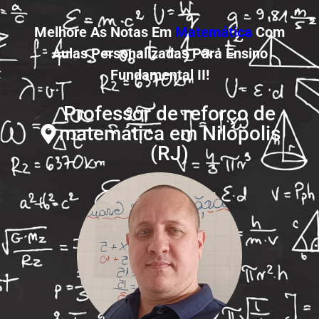
Melhore As Notas Em
Matemática
Com
Aulas Personalizadas Para Ensino
Fundamental II!
Professor de reforço de
matemática em Nilópolis
(RJ)