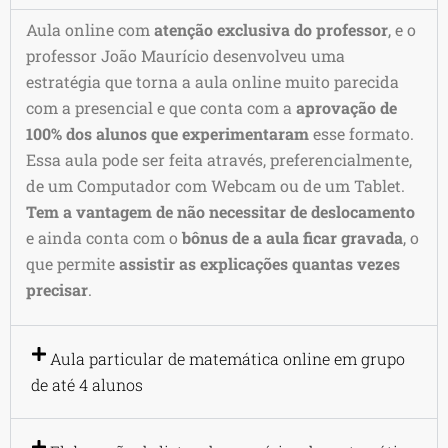
Aula online com
atenção exclusiva do professor
, e o
professor João Maurício desenvolveu uma
estratégia que torna a aula online muito parecida
com a presencial e que conta com a
aprovação de
100% dos alunos que experimentaram
esse formato.
Essa aula pode ser feita através, preferencialmente,
de um Computador com Webcam ou de um Tablet.
Tem a vantagem de não necessitar de deslocamento
e ainda conta com o
bônus de a aula ficar gravada
, o
que permite
assistir as explicações quantas vezes
precisar
.
Aula particular de matemática online em grupo
de até 4 alunos