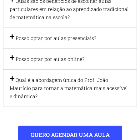
Quais são os benefícios de escolher aulas
particulares em relação ao aprendizado tradicional
de matemática na escola?
Posso optar por aulas presenciais?
Posso optar por aulas online?
Qual é a abordagem única do Prof. João
Maurício para tornar a matemática mais acessível
e dinâmica?
QUERO AGENDAR UMA AULA