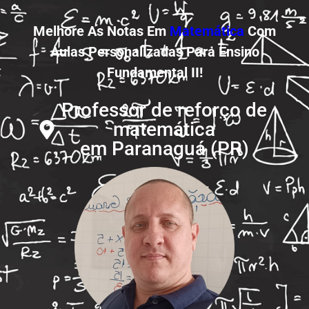
Melhore As Notas Em
Matemática
Com
Aulas Personalizadas Para Ensino
Fundamental II!
Professor de reforço de
matemática
em Paranaguá (PR)