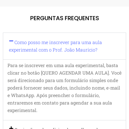
PERGUNTAS FREQUENTES
Como posso me inscrever para uma aula
experimental com o Prof. João Maurício?
Para se inscrever em uma aula experimental, basta
clicar no botão [QUERO AGENDAR UMA AULA]. Você
será direcionado para um formulário simples onde
poderá fornecer seus dados, incluindo nome, e-mail
e WhatsApp. Após preencher o formulário,
entraremos em contato para agendar a sua aula
experimental.