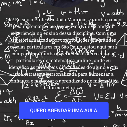
Olá! Eu sou o Professor João Maurício, e minha paixão
pela matemática me levou a mais de 20 anos de
experiência no ensino dessa disciplina. Com uma
trajetória marcada por contribuições em grandes
escolas particulares em São Paulo, estou aqui para
compartilhar minha experiência e oferecer aulas
particulares de matemática, online , onde eu
identifico as principais dificuldades do aluno e crio
uma estratégia personalizada para aumentar a
confiança e melhorar o aprendizado de matemática
de forma definitiva.
QUERO AGENDAR UMA AULA