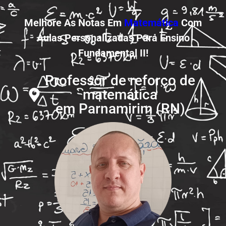
Melhore As Notas Em
Matemática
Com
Aulas Personalizadas Para Ensino
Fundamental II!
Professor de reforço de
matemática
em Parnamirim (RN)