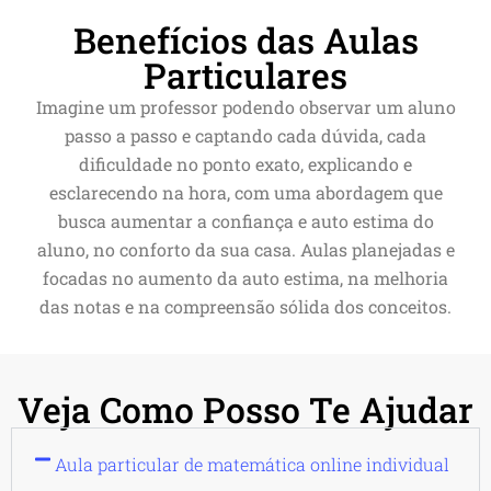
Benefícios das Aulas
Particulares
Imagine um professor podendo observar um aluno
passo a passo e captando cada dúvida, cada
dificuldade no ponto exato, explicando e
esclarecendo na hora, com uma abordagem que
busca aumentar a confiança e auto estima do
aluno, no conforto da sua casa. Aulas planejadas e
focadas no aumento da auto estima, na melhoria
das notas e na compreensão sólida dos conceitos.
Veja Como Posso Te Ajudar
Aula particular de matemática online individual