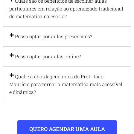
Quais são os benefícios de escolher aulas
particulares em relação ao aprendizado tradicional
de matemática na escola?
Posso optar por aulas presenciais?
Posso optar por aulas online?
Qual é a abordagem única do Prof. João
Maurício para tornar a matemática mais acessível
e dinâmica?
QUERO AGENDAR UMA AULA