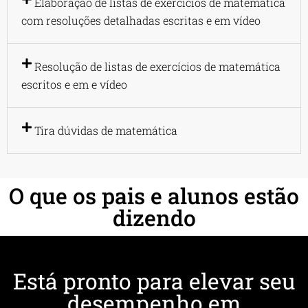
Elaboração de listas de exercícios de matemática
com resoluções detalhadas escritas e em vídeo
Resolução de listas de exercícios de matemática
escritos e em e vídeo
Tira dúvidas de matemática
O que os pais e alunos estão
dizendo
Está pronto para elevar seu
desempenho em