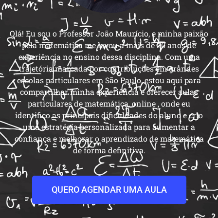
Olá! Eu sou o Professor João Maurício, e minha paixão
pela matemática me levou a mais de 20 anos de
experiência no ensino dessa disciplina. Com uma
trajetória marcada por contribuições em grandes
escolas particulares em São Paulo, estou aqui para
compartilhar minha experiência e oferecer aulas
particulares de matemática, online , onde eu
identifico as principais dificuldades do aluno e crio
uma estratégia personalizada para aumentar a
confiança e melhorar o aprendizado de matemática
de forma definitiva.
QUERO AGENDAR UMA AULA