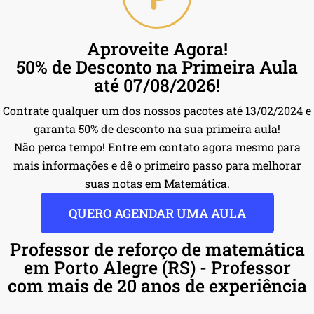
Aproveite Agora!
50% de Desconto na Primeira Aula
até 07/08/2026!
Contrate qualquer um dos nossos pacotes até 13/02/2024 e
garanta 50% de desconto na sua primeira aula!
Não perca tempo! Entre em contato agora mesmo para
mais informações e dê o primeiro passo para melhorar
suas notas em Matemática.
QUERO AGENDAR UMA AULA
Professor de reforço de matemática
em Porto Alegre (RS) - Professor
com mais de 20 anos de experiência