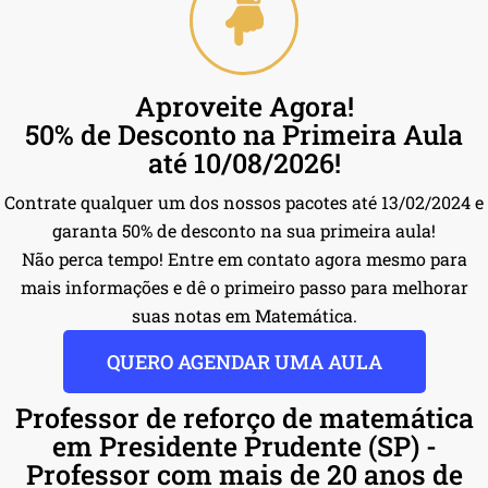
Aproveite Agora!
50% de Desconto na Primeira Aula
até 10/08/2026!
Contrate qualquer um dos nossos pacotes até 13/02/2024 e
garanta 50% de desconto na sua primeira aula!
Não perca tempo! Entre em contato agora mesmo para
mais informações e dê o primeiro passo para melhorar
suas notas em Matemática.
QUERO AGENDAR UMA AULA
Professor de reforço de matemática
em Presidente Prudente (SP) -
Professor com mais de 20 anos de