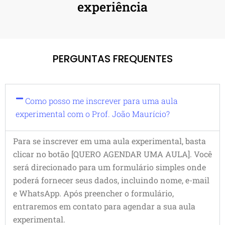
experiência
PERGUNTAS FREQUENTES
Como posso me inscrever para uma aula
experimental com o Prof. João Maurício?
Para se inscrever em uma aula experimental, basta
clicar no botão [QUERO AGENDAR UMA AULA]. Você
será direcionado para um formulário simples onde
poderá fornecer seus dados, incluindo nome, e-mail
e WhatsApp. Após preencher o formulário,
entraremos em contato para agendar a sua aula
experimental.