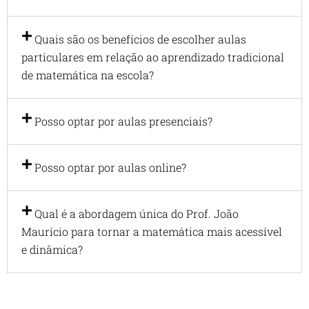
Quais são os benefícios de escolher aulas
particulares em relação ao aprendizado tradicional
de matemática na escola?
Posso optar por aulas presenciais?
Posso optar por aulas online?
Qual é a abordagem única do Prof. João
Maurício para tornar a matemática mais acessível
e dinâmica?