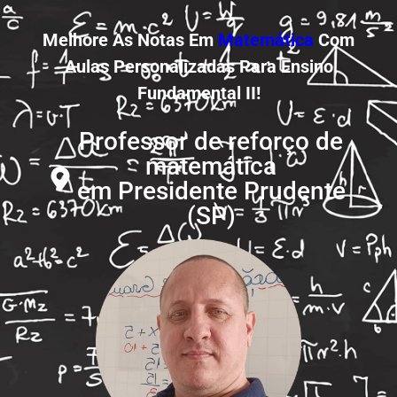
Melhore As Notas Em
Matemática
Com
Aulas Personalizadas Para Ensino
Fundamental II!
Professor de reforço de
matemática
em Presidente Prudente
(SP)