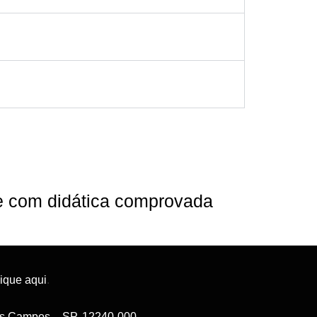
ne com didática comprovada
lique aqui
.
 dos Campos – SP, 12240-000