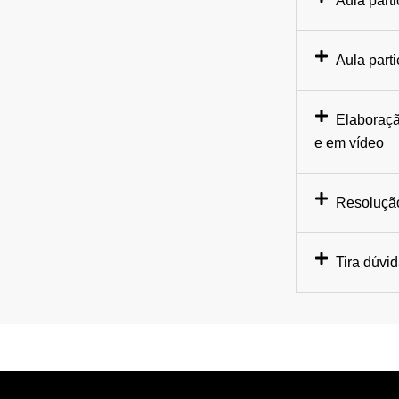
Aula parti
Aula part
Elaboraçã
e em vídeo
Resolução
Tira dúvi