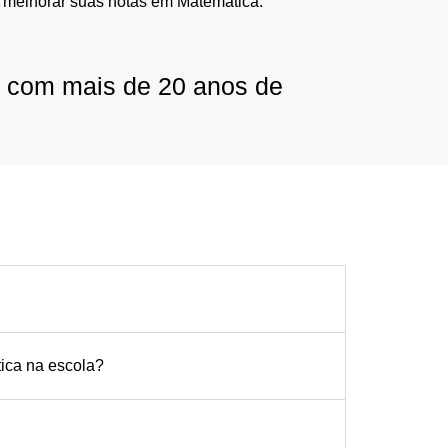
 melhorar suas notas em Matemática.
r com mais de 20 anos de
tica na escola?