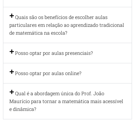
Quais são os benefícios de escolher aulas
particulares em relação ao aprendizado tradicional
de matemática na escola?
Posso optar por aulas presenciais?
Posso optar por aulas online?
Qual é a abordagem única do Prof. João
Maurício para tornar a matemática mais acessível
e dinâmica?