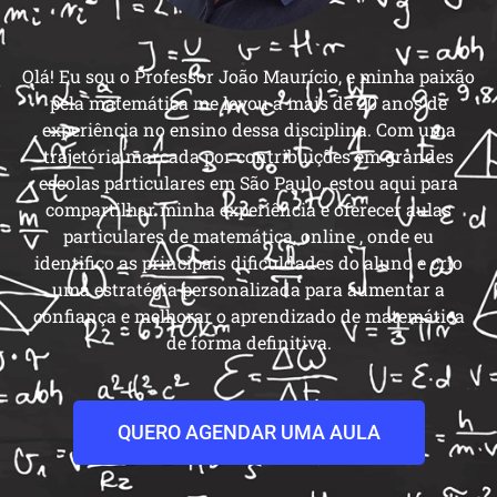
Olá! Eu sou o Professor João Maurício, e minha paixão
pela matemática me levou a mais de 20 anos de
experiência no ensino dessa disciplina. Com uma
trajetória marcada por contribuições em grandes
escolas particulares em São Paulo, estou aqui para
compartilhar minha experiência e oferecer aulas
particulares de matemática, online , onde eu
identifico as principais dificuldades do aluno e crio
uma estratégia personalizada para aumentar a
confiança e melhorar o aprendizado de matemática
de forma definitiva.
QUERO AGENDAR UMA AULA