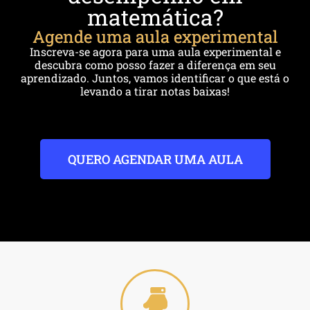
matemática?
Agende uma aula experimental
Inscreva-se agora para uma aula experimental e
descubra como posso fazer a diferença em seu
aprendizado. Juntos, vamos identificar o que está o
levando a tirar notas baixas!
QUERO AGENDAR UMA AULA