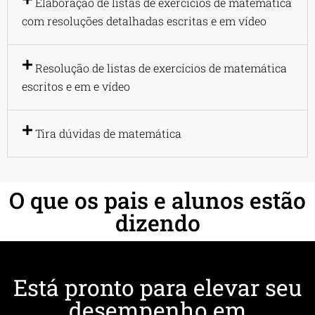
Elaboração de listas de exercícios de matemática
com resoluções detalhadas escritas e em vídeo
Resolução de listas de exercícios de matemática
escritos e em e vídeo
Tira dúvidas de matemática
O que os pais e alunos estão
dizendo
Está pronto para elevar seu
desempenho em