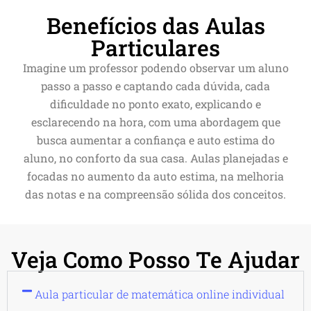
Benefícios das Aulas
Particulares
Imagine um professor podendo observar um aluno
passo a passo e captando cada dúvida, cada
dificuldade no ponto exato, explicando e
esclarecendo na hora, com uma abordagem que
busca aumentar a confiança e auto estima do
aluno, no conforto da sua casa. Aulas planejadas e
focadas no aumento da auto estima, na melhoria
das notas e na compreensão sólida dos conceitos.
Veja Como Posso Te Ajudar
Aula particular de matemática online individual