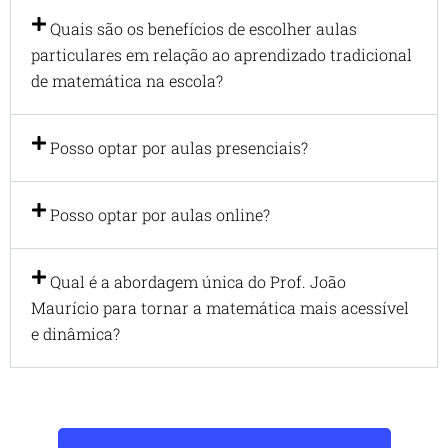
Quais são os benefícios de escolher aulas
particulares em relação ao aprendizado tradicional
de matemática na escola?
Posso optar por aulas presenciais?
Posso optar por aulas online?
Qual é a abordagem única do Prof. João
Maurício para tornar a matemática mais acessível
e dinâmica?