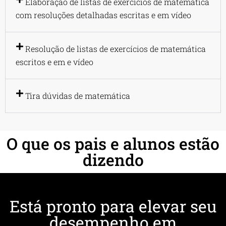
Elaboração de listas de exercícios de matemática
com resoluções detalhadas escritas e em vídeo
Resolução de listas de exercícios de matemática
escritos e em e vídeo
Tira dúvidas de matemática
O que os pais e alunos estão
dizendo
Está pronto para elevar seu
desempenho em