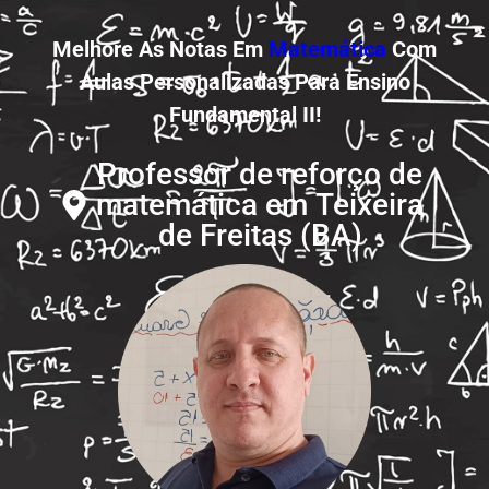
Melhore As Notas Em
Matemática
Com
Aulas Personalizadas Para Ensino
Fundamental II!
Professor de reforço de
matemática em Teixeira
de Freitas (BA)