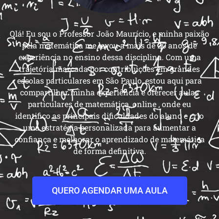
Olá! Eu sou o Professor João Maurício, e minha paixão
pela matemática me levou a mais de 20 anos de
experiência no ensino dessa disciplina. Com uma
trajetória marcada por contribuições em grandes
escolas particulares em São Paulo, estou aqui para
compartilhar minha experiência e oferecer aulas
particulares de matemática, online , onde eu
identifico as principais dificuldades do aluno e crio
uma estratégia personalizada para aumentar a
confiança e melhorar o aprendizado de matemática
de forma definitiva.
QUERO AGENDAR UMA AULA