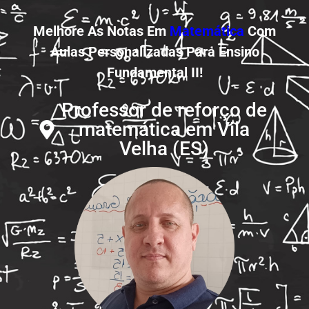
Melhore As Notas Em
Matemática
Com
Aulas Personalizadas Para Ensino
Fundamental II!
Professor de reforço de
matemática em Vila
Velha (ES)