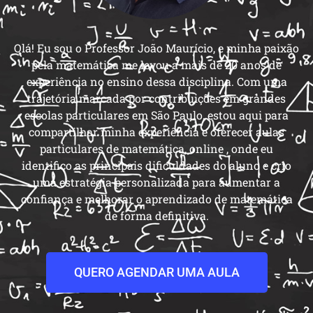
Olá! Eu sou o Professor João Maurício, e minha paixão
pela matemática me levou a mais de 20 anos de
experiência no ensino dessa disciplina. Com uma
trajetória marcada por contribuições em grandes
escolas particulares em São Paulo, estou aqui para
compartilhar minha experiência e oferecer aulas
particulares de matemática, online , onde eu
identifico as principais dificuldades do aluno e crio
uma estratégia personalizada para aumentar a
confiança e melhorar o aprendizado de matemática
de forma definitiva.
QUERO AGENDAR UMA AULA