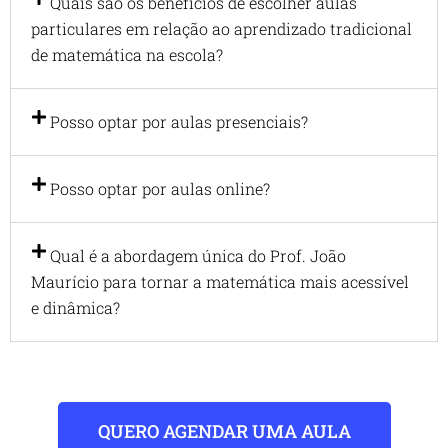
Quais são os benefícios de escolher aulas
particulares em relação ao aprendizado tradicional
de matemática na escola?
Posso optar por aulas presenciais?
Posso optar por aulas online?
Qual é a abordagem única do Prof. João
Maurício para tornar a matemática mais acessível
e dinâmica?
QUERO AGENDAR UMA AULA