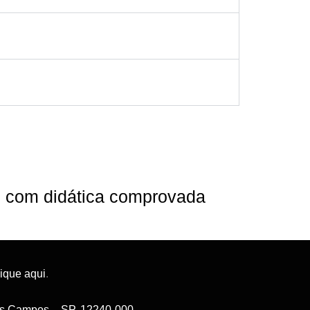
ne com didática comprovada
lique aqui
.
 dos Campos – SP, 12240-000