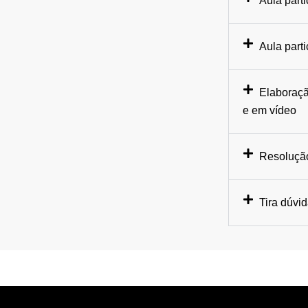
Aula parti
Aula part
Elaboraçã
e em vídeo
Resolução
Tira dúvi