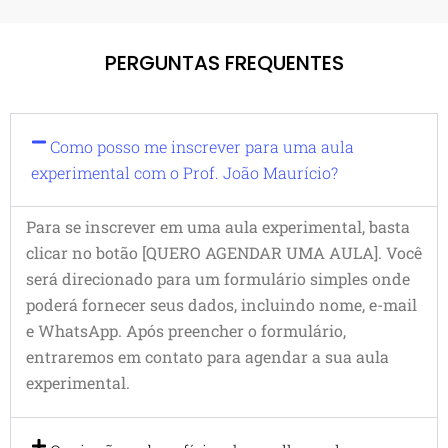
PERGUNTAS FREQUENTES
Como posso me inscrever para uma aula
experimental com o Prof. João Maurício?
Para se inscrever em uma aula experimental, basta
clicar no botão [QUERO AGENDAR UMA AULA]. Você
será direcionado para um formulário simples onde
poderá fornecer seus dados, incluindo nome, e-mail
e WhatsApp. Após preencher o formulário,
entraremos em contato para agendar a sua aula
experimental.