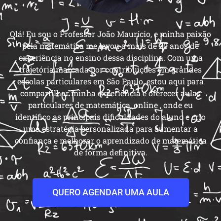
Olá! Eu sou o Professor João Maurício, e minha paixão
pela matemática me levou a mais de 20 anos de
experiência no ensino dessa disciplina. Com uma
trajetória marcada por contribuições em grandes
escolas particulares em São Paulo, estou aqui para
compartilhar minha experiência e oferecer aulas
particulares de matemática, online , onde eu
identifico as principais dificuldades do aluno e crio
uma estratégia personalizada para aumentar a
confiança e melhorar o aprendizado de matemática
de forma definitiva.
QUERO AGENDAR UMA AULA