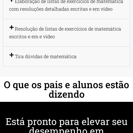
Elaboração de listas de exercícios de matemática
com resoluções detalhadas escritas e em vídeo
Resolução de listas de exercícios de matemática
escritos e em e vídeo
Tira dúvidas de matemática
O que os pais e alunos estão
dizendo
Está pronto para elevar seu
desempenho em