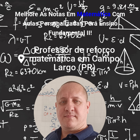
Melhore As Notas Em
Matemática
Com
Aulas Personalizadas Para Ensino
Fundamental II!
Professor de reforço
matemática em Campo
Largo (PR)