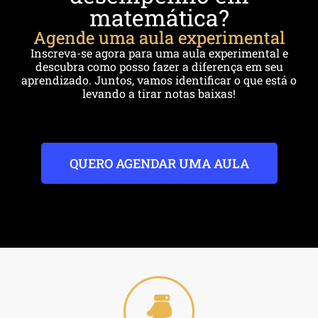
matemática?
Agende uma aula experimental
Inscreva-se agora para uma aula experimental e
descubra como posso fazer a diferença em seu
aprendizado. Juntos, vamos identificar o que está o
levando a tirar notas baixas!
QUERO AGENDAR UMA AULA