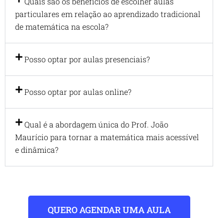
Quais são os benefícios de escolher aulas
particulares em relação ao aprendizado tradicional
de matemática na escola?
Posso optar por aulas presenciais?
Posso optar por aulas online?
Qual é a abordagem única do Prof. João
Maurício para tornar a matemática mais acessível
e dinâmica?
QUERO AGENDAR UMA AULA