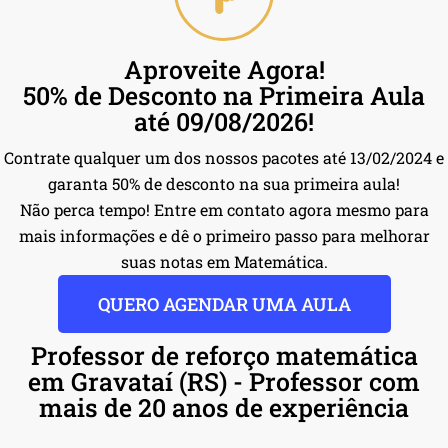
Aproveite Agora!
50% de Desconto na Primeira Aula
até 09/08/2026!
Contrate qualquer um dos nossos pacotes até 13/02/2024 e
garanta 50% de desconto na sua primeira aula!
Não perca tempo! Entre em contato agora mesmo para
mais informações e dê o primeiro passo para melhorar
suas notas em Matemática.
QUERO AGENDAR UMA AULA
Professor de reforço matemática
em Gravataí (RS) - Professor com
mais de 20 anos de experiência