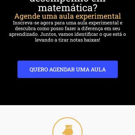
matemática?
Agende uma aula experimental
Inscreva-se agora para uma aula experimental e
descubra como posso fazer a diferença em seu
aprendizado. Juntos, vamos identificar o que está o
levando a tirar notas baixas!
QUERO AGENDAR UMA AULA