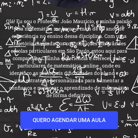
Olá! Eu sou o Professor João Maurício, e minha paixão
pela matemática me levou a mais de 20 anos de
experiência no ensino dessa disciplina. Com uma
trajetória marcada por contribuições em grandes
escolas particulares em São Paulo, estou aqui para
compartilhar minha experiência e oferecer aulas
particulares de matemática, online , onde eu
identifico as principais dificuldades do aluno e crio
uma estratégia personalizada para aumentar a
confiança e melhorar o aprendizado de matemática
de forma definitiva.
QUERO AGENDAR UMA AULA