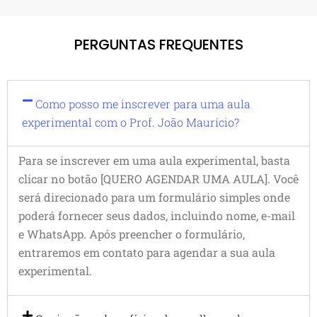
PERGUNTAS FREQUENTES
Como posso me inscrever para uma aula
experimental com o Prof. João Maurício?
Para se inscrever em uma aula experimental, basta
clicar no botão [QUERO AGENDAR UMA AULA]. Você
será direcionado para um formulário simples onde
poderá fornecer seus dados, incluindo nome, e-mail
e WhatsApp. Após preencher o formulário,
entraremos em contato para agendar a sua aula
experimental.