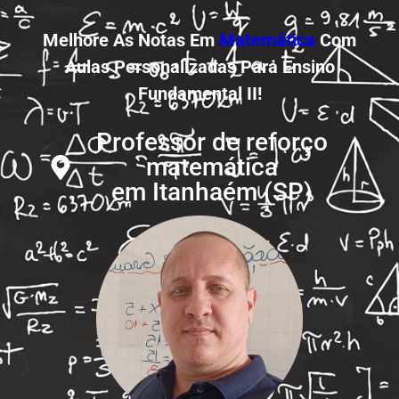
Melhore As Notas Em
Matemática
Com
Aulas Personalizadas Para Ensino
Fundamental II!
Professor de reforço
matemática
em Itanhaém (SP)